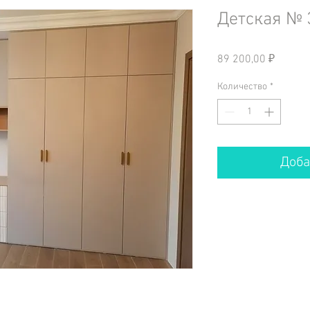
Детская № 
Цена
89 200,00 ₽
Количество
*
Доба