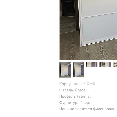
Корпус лдсп ЧФМК
Фасады Oracal
Профиль Premial
Фурнитура боярд
Цена не является фиксирован