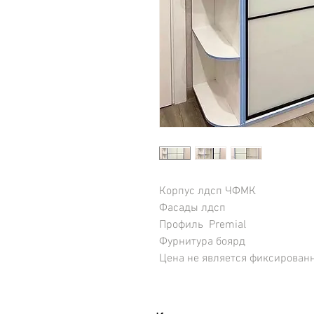
Корпус лдсп ЧФМК
Фасады лдсп
Профиль Premial
Фурнитура боярд
Цена не является фиксирован